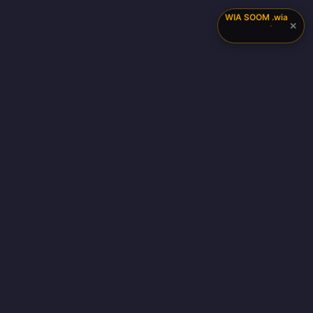
WIA SOOM
.wia
✕
·