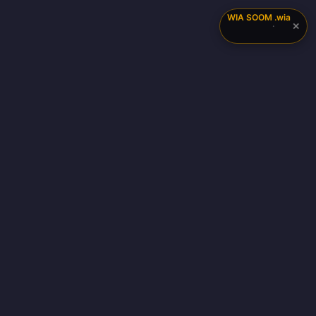
WIA SOOM
.wia
✕
·