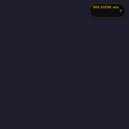
WIA SOOM
.wia
✕
·