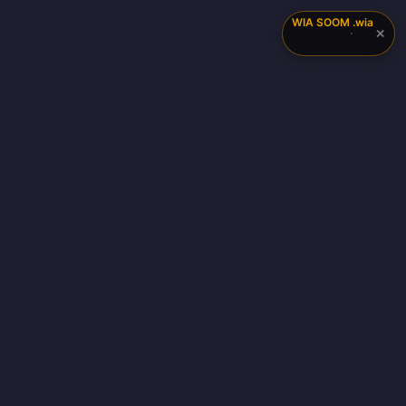
WIA SOOM
.wia
✕
·