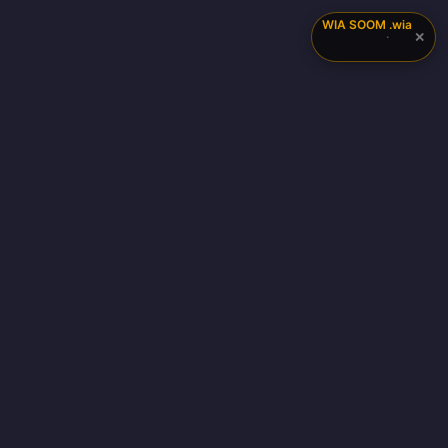
WIA SOOM
.wia
✕
·