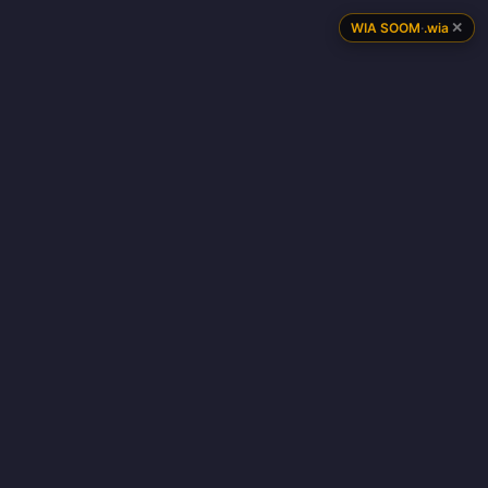
✕
WIA SOOM
·
.wia