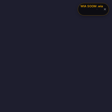
WIA SOOM
.wia
✕
·