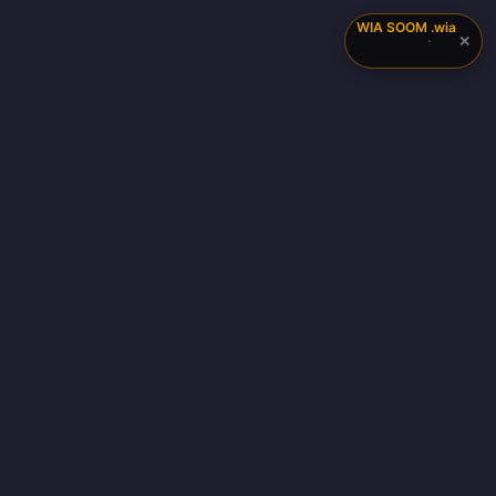
WIA SOOM
.wia
✕
·