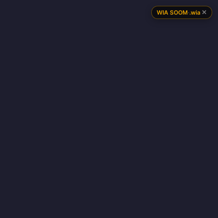
✕
WIA SOOM
·
.wia