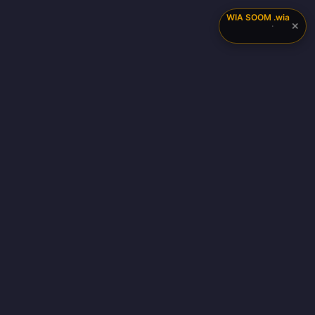
WIA SOOM
.wia
✕
·