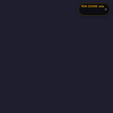
WIA SOOM
.wia
✕
·