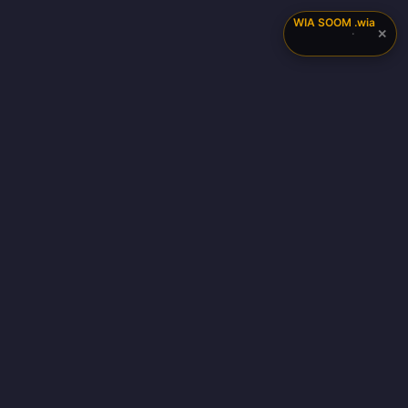
WIA SOOM
.wia
✕
·