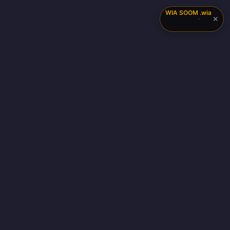
WIA SOOM
.wia
✕
·