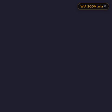
✕
WIA SOOM
·
.wia